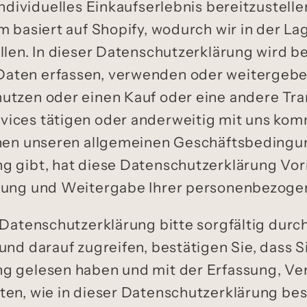
ndividuelles Einkaufserlebnis bereitzustellen
n
m basiert auf Shopify, wodurch wir in der Lag
llen. In dieser Datenschutzerklärung wird b
aten erfassen, verwenden oder weitergeben
utzen oder einen Kauf oder eine andere Tra
ices tätigen oder anderweitig mit uns kom
chen unseren allgemeinen Geschäftsbedingu
g gibt, hat diese Datenschutzerklärung Vorr
tung und Weitergabe Ihrer personenbezoge
 Datenschutzerklärung bitte sorgfältig durc
und darauf zugreifen, bestätigen Sie, dass S
ng gelesen haben und mit der Erfassung, V
ten, wie in dieser Datenschutzerklärung be