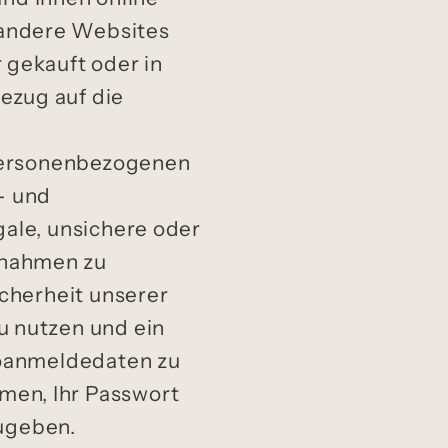
 andere Websites
 gekauft oder in
ezug auf die
personenbezogenen
s- und
gale, unsichere oder
ßnahmen zu
icherheit unserer
u nutzen und ein
ntoanmeldedaten zu
men, Ihr Passwort
ugeben.