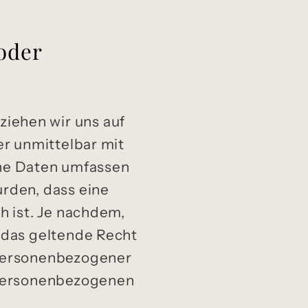
oder
iehen wir uns auf
er unmittelbar mit
ne Daten umfassen
urden, dass eine
h ist. Je nachdem,
s das geltende Recht
 personenbezogener
n personenbezogenen