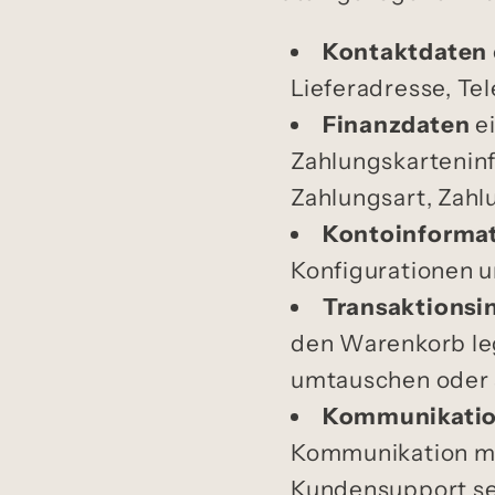
Kontaktdaten
Lieferadresse, T
Finanzdaten
ei
Zahlungskarteninf
Zahlungsart, Zahl
Kontoinforma
Konfigurationen u
Transaktionsi
den Warenkorb leg
umtauschen oder s
Kommunikatio
Kommunikation mit
Kundensupport s