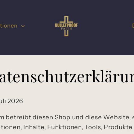
L
ktionen
a
n
d
atenschutzerkläru
/
R
e
uli 2026
g
i
m betreibt diesen Shop und diese Website, ei
ionen, Inhalte, Funktionen, Tools, Produkte
o