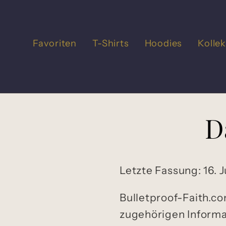
Direkt
zum
Inhalt
Favoriten
T-Shirts
Hoodies
Kolle
D
Letzte Fassung: 16. J
Bulletproof-Faith.co
zugehörigen Informat